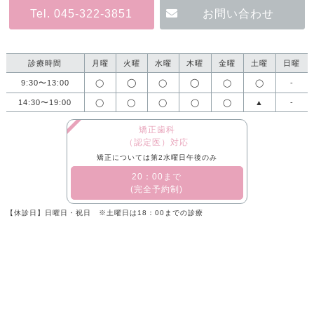
Tel. 045-322-3851
お問い合わせ
診療時間
月曜
火曜
水曜
木曜
金曜
土曜
日曜
◯
◯
9:30〜13:00
◯
◯
◯
◯
-
14:30〜19:00
◯
◯
◯
◯
◯
▲
-
矯正歯科
（認定医）対応
矯正については第2水曜日午後のみ
​20：00まで
(完全予約制)
【休診日】日曜日・祝日 ※土曜日は18：00までの診療