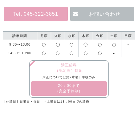
Tel. 045-322-3851
お問い合わせ
診療時間
月曜
火曜
水曜
木曜
金曜
土曜
日曜
◯
◯
9:30〜13:00
◯
◯
◯
◯
-
14:30〜19:00
◯
◯
◯
◯
◯
▲
-
矯正歯科
（認定医）対応
矯正については第2水曜日午後のみ
​20：00まで
(完全予約制)
【休診日】日曜日・祝日 ※土曜日は18：00までの診療