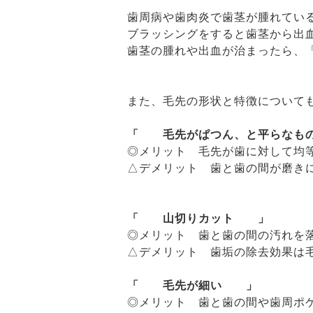
歯周病や歯肉炎で歯茎が腫れてい
ブラッシングをすると歯茎から出
歯茎の腫れや出血が治まったら、
また、毛先の形状と特徴について
「 毛先がぱつん、と平らなも
◎メリット 毛先が歯に対して均
△デメリット 歯と歯の間が磨き
「 山切りカット 」
◎メリット 歯と歯の間の汚れを
△デメリット 歯垢の除去効果は
「 毛先が細い 」
◎メリット 歯と歯の間や歯周ポ