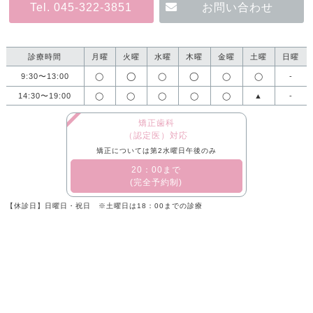
Tel. 045-322-3851
お問い合わせ
診療時間
月曜
火曜
水曜
木曜
金曜
土曜
日曜
◯
◯
9:30〜13:00
◯
◯
◯
◯
-
14:30〜19:00
◯
◯
◯
◯
◯
▲
-
矯正歯科
（認定医）対応
矯正については第2水曜日午後のみ
​20：00まで
(完全予約制)
【休診日】日曜日・祝日 ※土曜日は18：00までの診療