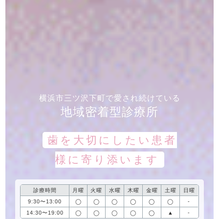
横浜市三ツ沢下町で愛され続けている
地域密着型診療所
歯を大切にしたい患者
様に寄り添います
診療時間
月曜
火曜
水曜
木曜
金曜
土曜
日曜
9:30〜13:00
◯
◯
◯
◯
◯
◯
-
14:30〜19:00
◯
◯
◯
◯
◯
▲
-