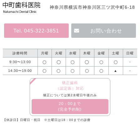
神奈川県横浜市神奈川区三ツ沢中町6-18
Tel. 045-322-3851
お問い合わせ
診療時間
月曜
火曜
水曜
木曜
金曜
土曜
日曜
◯
◯
9:30〜13:00
◯
◯
◯
◯
-
14:30〜19:00
◯
◯
◯
◯
◯
▲
-
矯正歯科
（認定医）対応
矯正については第2水曜日午後のみ
​20：00まで
(完全予約制)
【休診日】日曜日・祝日 ※土曜日は18：00までの診療