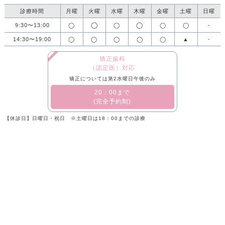
診療時間
月曜
火曜
水曜
木曜
金曜
土曜
日曜
◯
◯
9:30〜13:00
◯
◯
◯
◯
-
14:30〜19:00
◯
◯
◯
◯
◯
▲
-
矯正歯科
（認定医）対応
矯正については第2水曜日午後のみ
​20：00まで
(完全予約制)
【休診日】日曜日・祝日 ※土曜日は18：00までの診療