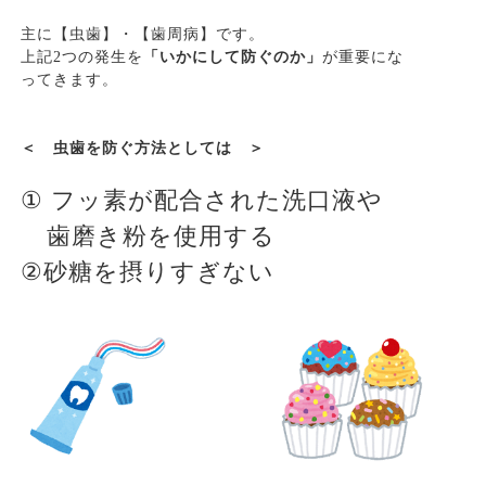
主に【虫歯】・【歯周病】です。
上記
2
つの発生を
「いかにして防ぐのか」
が重要にな
ってきます。
＜ 虫歯を防ぐ方法としては ＞
①
フッ素が配合された洗口液や
歯磨き粉を使用する
②
砂糖を摂りすぎない