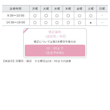
診療時間
月曜
火曜
水曜
木曜
金曜
土曜
日曜
◯
◯
9:30〜13:00
◯
◯
◯
◯
-
14:30〜19:00
◯
◯
◯
◯
◯
▲
-
矯正歯科
（認定医）対応
矯正については第2水曜日午後のみ
​20：00まで
(完全予約制)
【休診日】日曜日・祝日 ※土曜日は18：00までの診療