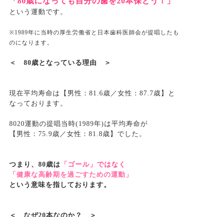
「80
歳になっても自分の歯を
20
本保とう！」
という運動です。
※1989
年に当時の厚生労働省と日本歯科医師会が提唱したも
のになります。
＜
80
歳となっている理由 ＞
現在平均寿命は【男性：
81.6
歳／女性：
87.7
歳】と
なっております。
8020
運動の提唱当時
(1989
年
)
は平均寿命が
【男性：
75.9
歳／女性：
81.8
歳】でした。
つまり、
80
歳は
「ゴール」ではなく
「健康な高齢期を過ごすための運動」
という意味を指しております。
＜ なぜ
20
本なのか？ ＞